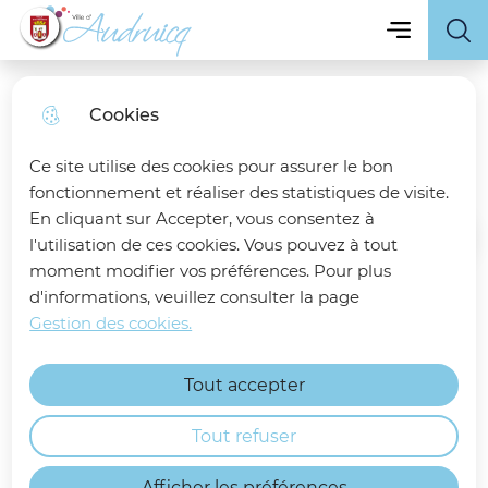
Menu principa
Skip
Skip
Aller au
Skip to
Menu
Ville d'Audruicq
to
to
contenu
site
menu
search
principal
map
Cookies
Sports
Ce site utilise des cookies pour assurer le bon
fonctionnement et réaliser des statistiques de visite.
En cliquant sur Accepter, vous consentez à
l'utilisation de ces cookies. Vous pouvez à tout
Accueil
moment modifier vos préférences. Pour plus
d'informations, veuillez consulter la page
Annuaire des associations
Gestion des cookies.
sportives de la Ville d'Audruicq
Tout accepter
Moteur de recherche
Tout refuser
Afficher les préférences