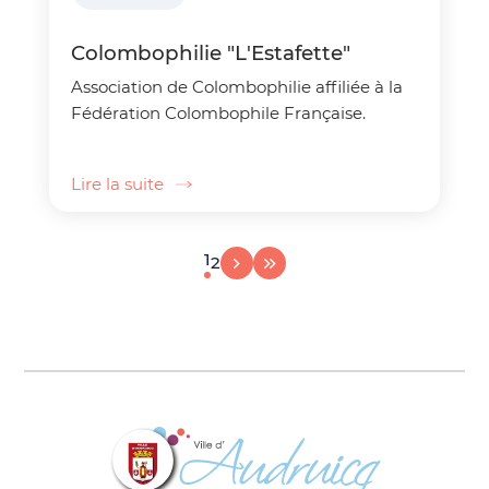
Colombophilie "L'Estafette"
Association de Colombophilie affiliée à la
Fédération Colombophile Française.
Lire la suite
Page suivante
Aller à la dernière page
Page courante
1
Aller à la page 2
2