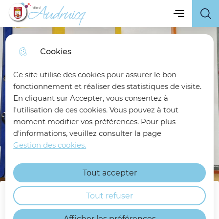
Menu principa
Skip
Skip
Aller au
Skip to
Menu
Ville d'Audruicq
to
to
contenu
site
menu
search
principal
map
Cookies
Ce site utilise des cookies pour assurer le bon
fonctionnement et réaliser des statistiques de visite.
En cliquant sur Accepter, vous consentez à
l'utilisation de ces cookies. Vous pouvez à tout
moment modifier vos préférences. Pour plus
d'informations, veuillez consulter la page
Gestion des cookies.
Tout accepter
Tout refuser
Commissions Municipales
Afficher les préférences