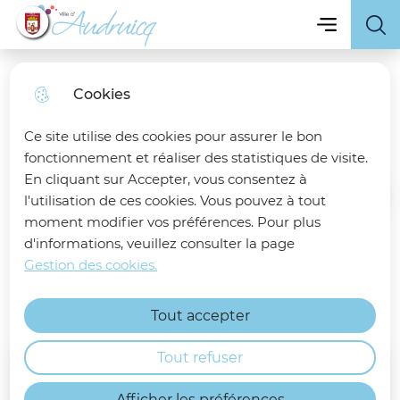
Menu principa
Skip
Skip
Aller au
Skip to
Menu
Ville d'Audruicq
to
to
contenu
site
menu
search
principal
map
Cookies
Audruicq, ma ville
Ce site utilise des cookies pour assurer le bon
fonctionnement et réaliser des statistiques de visite.
En cliquant sur Accepter, vous consentez à
l'utilisation de ces cookies. Vous pouvez à tout
Accueil
moment modifier vos préférences. Pour plus
d'informations, veuillez consulter la page
Présentation globale de la Ville
Gestion des cookies.
d'Audruicq : ses atouts, ses
équipements, son histoire ...
Tout accepter
Tout refuser
Afficher les préférences