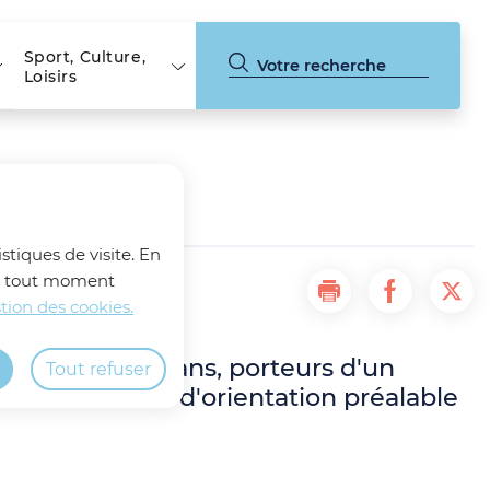
Sport, Culture,
Loisirs
stiques de visite. En
z à tout moment
Imprimer la page 
Partager la
Part
tion des cookies.
âgés de 3 à 18 ans, porteurs d'un
Tout refuser
 une demande d'orientation préalable