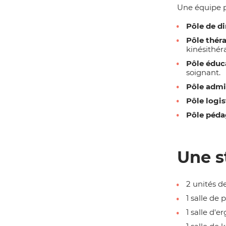
Une équipe pl
Pôle de di
Pôle théra
kinésithér
Pôle éduca
soignant.
Pôle admin
Pôle logis
Pôle péda
Une s
2 unités d
1 salle de
1 salle d'e