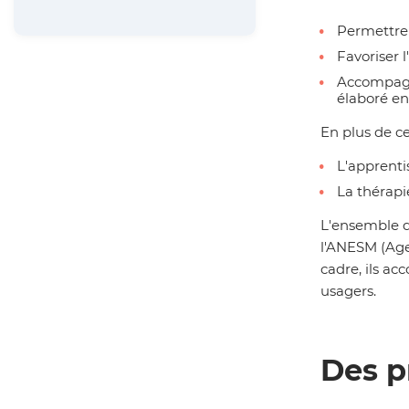
Permettre 
Favoriser l
Accompagne
élaboré en
En plus de c
L'apprent
La thérapi
L'ensemble d
l'ANESM (Agen
cadre, ils ac
usagers.
Des p