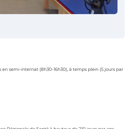
s en semi-internat (8h30-16h30), à temps plein (5 jours par
.
e Régionale de Santé à hauteur de 210 jours par ans.