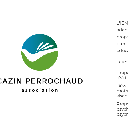
L'IEM
adapt
propo
prena
éduca
Les o
Propo
réédu
Dével
motri
visan
Propo
Zoom on image
psych
psych