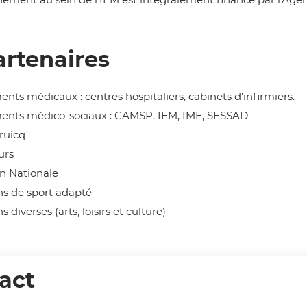
artenaires
ents médicaux : centres hospitaliers, cabinets d'infirmiers.
ments médico-sociaux : CAMSP, IEM, IME, SESSAD
druicq
urs
n Nationale
ns de sport adapté
s diverses (arts, loisirs et culture)
act