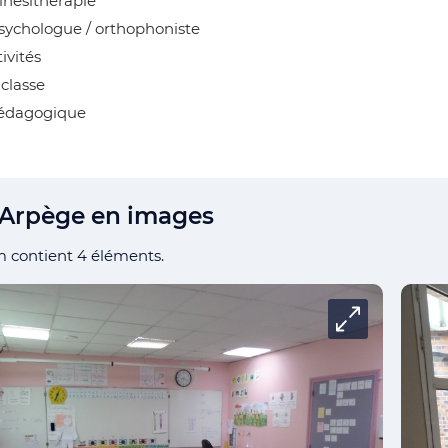
kinésithérapie
sychologue / orthophoniste
tivités
 classe
pédagogique
 Arpège en images
 contient 4 éléments.
Carrousel