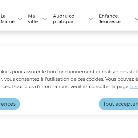
 principal
Skip to site map
La
Ma
Audruicq
Enfance,
Mairie
ville
pratique
Jeunesse
ookies pour assurer le bon fonctionnement et réaliser des stati
r, vous consentez à l'utilisation de ces cookies. Vous pouve
IEM l'Arpège
nces. Pour plus d'informations, veuillez consulter la page
Ges
e" accueille des enfants et adolescents, 
érences
Tout accepter
s associés. L'adhésion en IEM nécessite