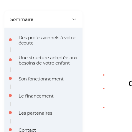
A
r
Sommaire
i
Des professionnels à votre
a
écoute
n
Une structure adaptée aux
e
besoins de votre enfant
Son fonctionnement
Le financement
Les partenaires
Contact