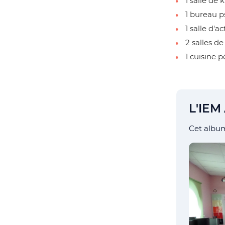
1 salle de 
1 bureau p
1 salle d'ac
2 salles de
1 cuisine 
L'IEM
Cet album