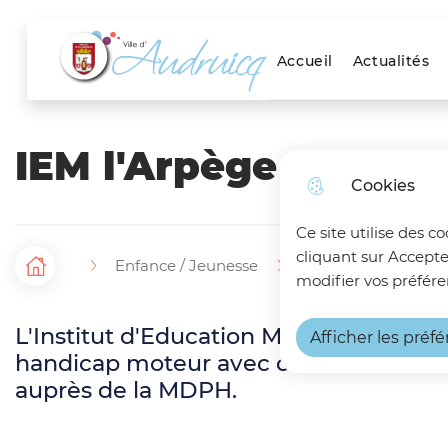
Menu principal
Skip to menu
Skip to search
Aller au contenu
Accueil
Actualités
Ville d'Audruicq
IEM l'Arpège
Cookies
Ce site utilise des c
cliquant sur Accepte
Enfance / Jeunesse
Accueil spécialisé
F
Accueil
modifier vos préfére
i
L'Institut d'Education Motrice "L'Arpèg
Afficher les préf
l
handicap moteur avec ou sans trouble
auprès de la MDPH.
d
'