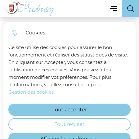
Menu principa
Skip
Skip
Aller au
Skip to
Menu
Ville d'Audruicq
to
to
contenu
site
menu
search
principal
map
Cookies
Résultats des élections
Ce site utilise des cookies pour assurer le bon
municipales 2026
fonctionnement et réaliser des statistiques de visite.
En cliquant sur Accepter, vous consentez à
l'utilisation de ces cookies. Vous pouvez à tout
Information générale
moment modifier vos préférences. Pour plus
d'informations, veuillez consulter la page
Gestion des cookies.
Accueil
Tout accepter
Scrutin du 15 mars 2026
Tout refuser
Afficher les préférences