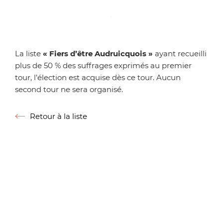
Zoom on image
La liste
« Fiers d’être Audruicquois »
ayant recueilli
plus de 50 % des suffrages exprimés au premier
tour, l’élection est acquise dès ce tour. Aucun
second tour ne sera organisé.
Retour à la liste
Retour à la liste