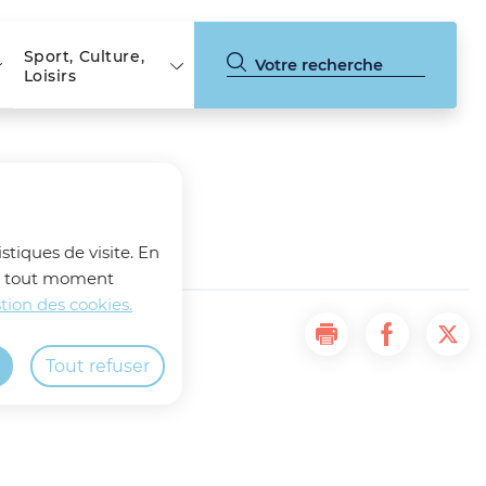
Sport, Culture,
Loisirs
e 2025
stiques de visite. En
z à tout moment
tion des cookies.
Imprimer la page
Partager la
Part
Tout refuser