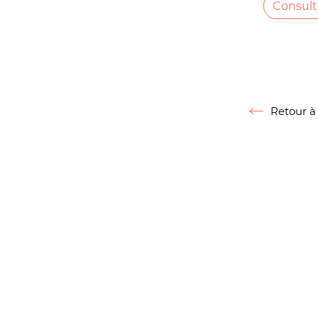
Consult
Fin du car
Retour à 
Retour à la li