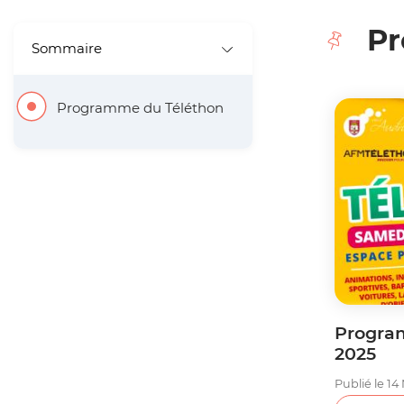
'
Pr
Sommaire
A
r
Programme du Téléthon
i
a
n
e
Progra
2025
Publié le 14