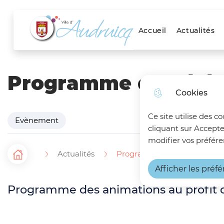
Menu principal
Skip to menu
Skip to search
Aller au contenu
Accueil
Actualités
Ville d'Audruicq
Programme du Télét
Cookies
Ce site utilise des c
Evènement
cliquant sur Accepte
modifier vos préfére
Actualités
Programme du Téléthon 202
F
Accueil
Afficher les préf
i
Programme des animations au profit d
l
d