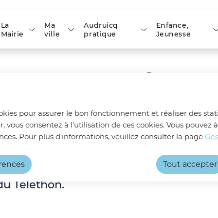
 principal
Skip to site map
La
Ma
Audruicq
Enfance,
Mairie
ville
pratique
Jeunesse
hon 2025 - 6 décembr
ookies pour assurer le bon fonctionnement et réaliser des stati
r, vous consentez à l'utilisation de ces cookies. Vous pouve
nces. Pour plus d'informations, veuillez consulter la page
Ges
5 - 6 décembre 2025
érences
Tout accepter
u Téléthon.