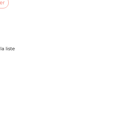
er
ousel
la liste
ste