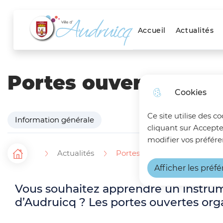
Menu principal
Skip to menu
Skip to search
Aller au contenu
Accueil
Actualités
Ville d'Audruicq
Portes ouvertes de 
Cookies
Ce site utilise des c
Information générale
cliquant sur Accepte
modifier vos préfére
Actualités
Portes ouvertes de l'École M
F
Accueil
Afficher les préf
i
Vous souhaitez apprendre un instrume
l
d’Audruicq ? Les portes ouvertes orga
d