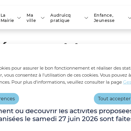
 principal
Skip to site map
La
Ma
Audruicq
Enfance,
Mairie
ville
pratique
Jeunesse
l'École Municipale de
ookies pour assurer le bon fonctionnement et réaliser des stati
r, vous consentez à l'utilisation de ces cookies. Vous pouve
nces. Pour plus d'informations, veuillez consulter la page
Ges
unicipale de Musique
érences
Tout accepter
nt ou découvrir les activités proposée
nisées le samedi 27 juin 2026 sont faite