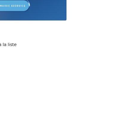
age
 la liste
iste