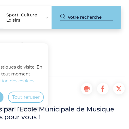
Sport, Culture,
Loisirs
 Musique
stiques de visite. En
z à tout moment
tion des cookies.
Imprimer la page 
Partager la
Part
Tout refuser
s par l’École Municipale de Musique
s pour vous !