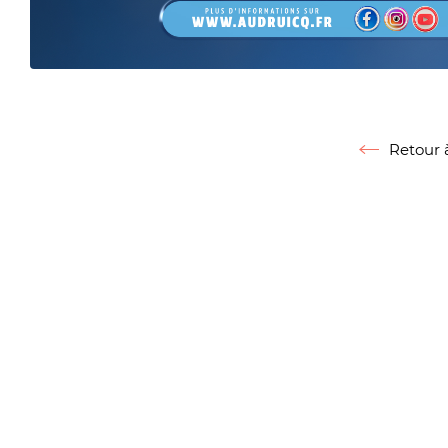
Zoom on im
Retour à
Retour à la l