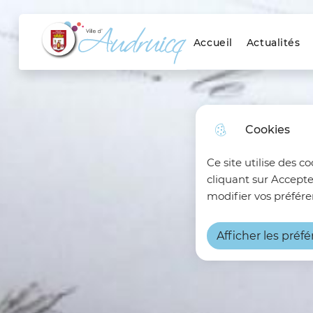
Menu principal
Skip to menu
Skip to search
Aller au contenu
Accueil
Actualités
Ville d'Audruicq
Cookies
Ce site utilise des c
cliquant sur Accepte
modifier vos préfére
Afficher les préf