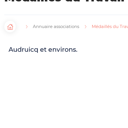
Annuaire associations
Médaillés du Trav
F
Accueil
i
Audruicq et environs.
l
d
'
Sommaire
A
r
Informations
i
Description et objectifs de
a
l'Association