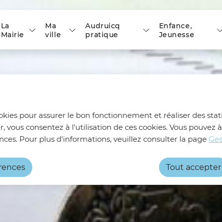
 principal
Skip to site map
La
Ma
Audruicq
Enfance,
Mairie
ville
pratique
Jeunesse
ookies pour assurer le bon fonctionnement et réaliser des stati
r, vous consentez à l'utilisation de ces cookies. Vous pouve
nces. Pour plus d'informations, veuillez consulter la page
Ges
érences
Tout accepter