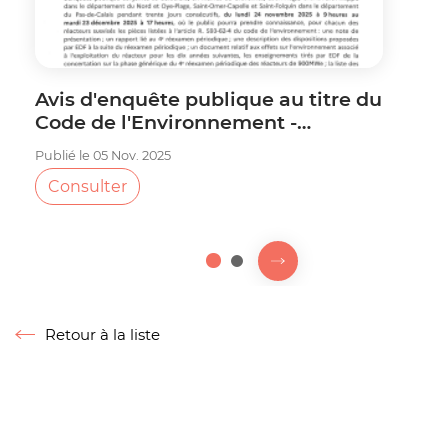
Avis d'enquête publique au titre du
Code de l'Environnement -
Réexamen périodique des
Publié le 05 Nov. 2025
réacteurs nucléaires 2 et 4
Consulter
1
2
Prochaine slide
Fin du carousel
Retour à la liste
Retour à la liste