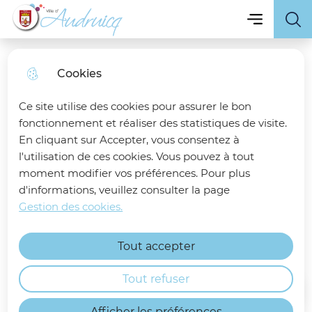
Menu principa
Skip
Skip
Aller au
Skip to
Menu
Ville d'Audruicq
to
to
contenu
site
menu
search
principal
map
Cookies
Avis d'enquête publique au
Ce site utilise des cookies pour assurer le bon
titre du Code de
fonctionnement et réaliser des statistiques de visite.
l'Environnement -
En cliquant sur Accepter, vous consentez à
l'utilisation de ces cookies. Vous pouvez à tout
Réexamen périodique des
moment modifier vos préférences. Pour plus
d'informations, veuillez consulter la page
réacteurs nucléaires 2 et 4
Gestion des cookies.
Information générale
Tout accepter
Tout refuser
Accueil
Afficher les préférences