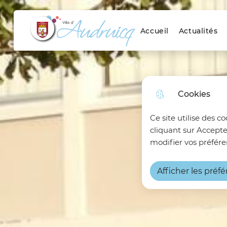
Menu principal
Skip to menu
Skip to search
Aller au contenu
Accueil
Actualités
Ville d'Audruicq
Cookies
Ce site utilise des c
cliquant sur Accepte
modifier vos préfére
Afficher les préf