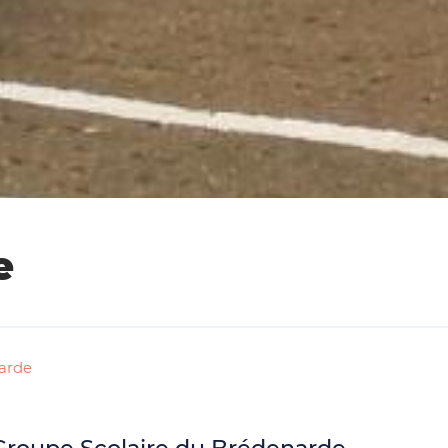
e
narde
 Groupe Scolaire du Brédenarde.