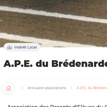
Intérêt Local
A.P.E. du Brédenard
Annuaire associations
A.P.E. du Bréde
F
Accueil
i
Association des Parents d'Elèves du