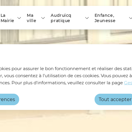
 principal
Skip to site map
La
Ma
Audruicq
Enfance,
Mairie
ville
pratique
Jeunesse
ookies pour assurer le bon fonctionnement et réaliser des stati
r, vous consentez à l'utilisation de ces cookies. Vous pouve
nces. Pour plus d'informations, veuillez consulter la page
Ges
érences
Tout accepter